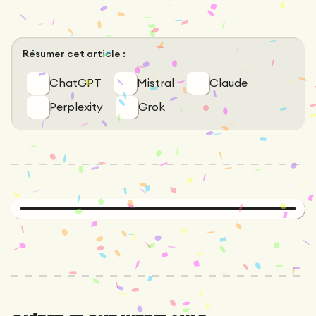
Maintenance
Audit technique
Product Design
Tracking
Maintenance
Affiliation
Résumer cet article :
Audit sémantique
Landing Page
A/B Tests
ChatGPT
Mistral
Claude
Audit concurrentiel
Perplexity
Grok
Reporting
GEO
Audit
Netlinking
Landing Page