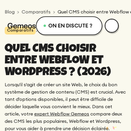
Blog
Comparatifs
Quel CMS choisir entre Webflow 
ON EN DISCUTE ?
Comparatifs
7
min lecture
168
vues
menu
Services
Ressources
QUEL CMS CHOISIR
Services
Design
Academie
ENTRE WEBFLOW ET
WORDPRESS ? (2026)
Logotype
Réalisations
Webflow
Blog
Lorsqu'il s'agit de créer un site Web, le choix du bon
Branding
système de gestion de contenu (CMS) est crucial. Avec
Intégration
tant d'options disponibles, il peut être difficile de
Équipe dévouée
SEO/GEO
Qui sommes-nous ?
décider laquelle vous convient le mieux. Dans cet
Direction Artistique
article, votre
expert Webflow Gemeos
compare deux
Migration
des CMS les plus populaires, Webflow et Wordpress,
Accompagnement SEO/GEO
Web Design
Ressources
CRO/Growth
pour vous aider à prendre une décision éclairée.