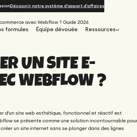
ssion
Découvrir notre système d’apport d’affaires
-commerce avec Webflow ? Guide 2026
s formules
Équipe dévouée
Ressources
R UN SITE E-
omparatifs
SEO / GEO
aas
RH
l CMS choisir entre Webflow et
Comment faire une redirec
EC WEBFLOW ?
S de la productivité pour les équipes
La plateforme de recrutem
dpress ? (2026)
? (2026) ?
ernes, designé par Gemeos
les skills, designée par Ge
 d'un site web esthétique, fonctionnel et réactif est
. Webflow se présente comme une solution incontournable pou
 créer un site internet sans se plonger dans des lignes