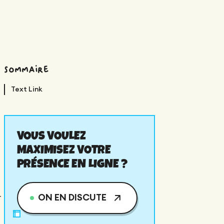
Sommaire
Text Link
tion sur Webflow
ent prédictif par
meos
VOUS VOULEZ
MAXIMISEZ VOTRE
PRÉSENCE EN LIGNE ?
ON EN DISCUTE
r