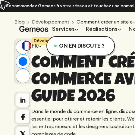
Recommandez Gemeos à votre réseau et touchez une commi
Blog
Développement
Comment créer un site e
Services
Réalisations
No
Développement
6
min lecture
0
vues
FR
ON EN DISCUTE ?
A
COMMENT CRÉE
Design
A
Comparatifs
C
Finance
S
Webflow vs Hubspot cms : comparatif 2026
Que
COMMERCE AV
Le conseil patrimonial indépendant, pensé
L'O
EN
A
Wor
pour inspirer confiance, designé par Gemeos
mod
Intégration
GUIDE 2026
SEO/GEO
Dans le monde du commerce en ligne, disposer
essentiel pour attirer et retenir les clients
CRO/Growth
les entrepreneurs et les designers souhaitant
complexes de code.