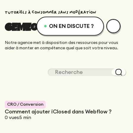
tutoriels À consommer sans modération
GEMEOS ACADÉMIE
ON EN DISCUTE ?
menu
Services
Ressources
Notre agence met à disposition des ressources pour vous
aider à monter en compétence quel que soit votre niveau.
Services
Design
Academie
Logotype
Réalisations
Webflow
Blog
Branding
Intégration
Équipe dévouée
SEO/GEO
Qui sommes-nous ?
CRO / Conversion
Direction Artistique
Comment ajouter iClosed dans Webflow ?
Migration
0
vues
5
min
Accompagnement SEO/GEO
Web Design
Ressources
CRO/Growth