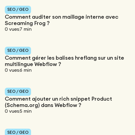
SEO / GEO
Comment auditer son maillage interne avec
Screaming Frog ?
0
vues
7
min
SEO / GEO
Comment gérer les balises hreflang sur un site
multilingue Webflow ?
0
vues
6
min
SEO / GEO
Comment ajouter un rich snippet Product
(Schema.org) dans Webflow ?
0
vues
5
min
SEO / GEO