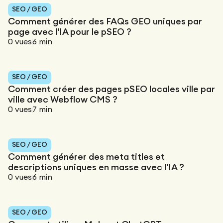
Maintenance
SEO / GEO
Audit technique
Product Design
Comment générer des FAQs GEO uniques par
Tracking
Maintenance
Affiliation
page avec l'IA pour le pSEO ?
Audit sémantique
0
vues
6
min
Landing Page
A/B Tests
Audit concurrentiel
SEO / GEO
Reporting
Comment créer des pages pSEO locales ville par
GEO
ville avec Webflow CMS ?
Audit
0
vues
7
min
Netlinking
Landing Page
SEO / GEO
Comment générer des meta titles et
descriptions uniques en masse avec l'IA ?
0
vues
6
min
SEO / GEO