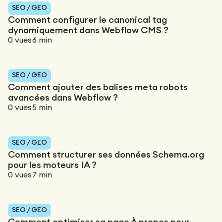
SEO / GEO
Comment configurer le canonical tag
dynamiquement dans Webflow CMS ?
0
vues
6
min
SEO / GEO
Comment ajouter des balises meta robots
avancées dans Webflow ?
0
vues
5
min
SEO / GEO
Comment structurer ses données Schema.org
pour les moteurs IA ?
0
vues
7
min
SEO / GEO