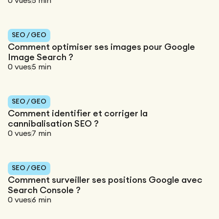
0
vues
5
min
SEO / GEO
Comment optimiser ses images pour Google
Image Search ?
0
vues
5
min
SEO / GEO
Comment identifier et corriger la
cannibalisation SEO ?
0
vues
7
min
SEO / GEO
Comment surveiller ses positions Google avec
Search Console ?
0
vues
6
min