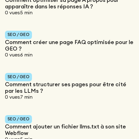
Comment optimiser sa page À propos pour
apparaître dans les réponses IA ?
0
vues
5
min
SEO / GEO
Comment créer une page FAQ optimisée pour le
GEO ?
0
vues
6
min
SEO / GEO
Comment structurer ses pages pour être cité
par les LLMs ?
0
vues
7
min
SEO / GEO
Comment ajouter un fichier llms.txt à son site
Webflow