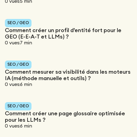
0
vues
5
min
SEO / GEO
Comment créer un profil d'entité fort pour le
GEO (E-E-A-T et LLMs) ?
0
vues
7
min
SEO / GEO
Comment mesurer sa visibilité dans les moteurs
IA (méthode manuelle et outils) ?
0
vues
6
min
SEO / GEO
Comment créer une page glossaire optimisée
pour les LLMs ?
0
vues
6
min