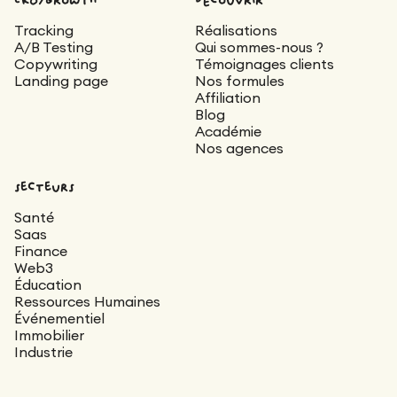
Aucune référence B2B
de cible
cohérente. Plutôt que de recommencer un
ou tech si c'est votre
Tracking
Réalisations
brief à chaque projet, le DA connaît la
En aval ou en parallèle
A/B Testing
Qui sommes-nous ?
secteur
Rebranding complet
marque et produit plus vite, avec plus de
Copywriting
Témoignages clients
Landing page
Nos formules
cohérence.
Affiliation
Fusion,
Blog
Académie
acquisition,
Nos agences
changement de
nom
secteurs
Rebranding complet
Santé
Saas
Finance
Web3
Logo daté mais
Éducation
marque
Ressources Humaines
reconnue
Événementiel
Immobilier
Industrie
Évolution DA :
moderniser le logo sans
le trahir