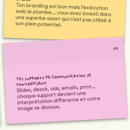
Ton branding est bon mais l’exécution
web le plombe... vous avez investi dans
une superbe asset qui n’est pas utilisé à
son plein potentiel.
03
Tes supports de communication se
contredisent
Slides, desck, ads, emails, print…
chaque support devient une
interprétation différente et votre
image se dissoue.