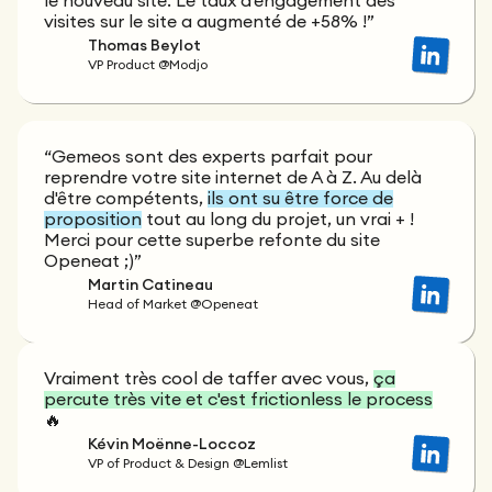
le nouveau site. Le taux d'engagement des
visites sur le site a augmenté de +58% !”
Thomas Beylot
VP Product @Modjo
“Gemeos sont des experts parfait pour
reprendre votre site internet de A à Z. Au delà
d'être compétents,
ils ont su être force de
proposition
tout au long du projet, un vrai + !
Merci pour cette superbe refonte du site
Openeat ;)”
Martin Catineau
Head of Market @Openeat
Vraiment très cool de taffer avec vous,
ça
percute très vite et c'est frictionless le process
🔥
Kévin Moënne-Loccoz
VP of Product & Design @Lemlist