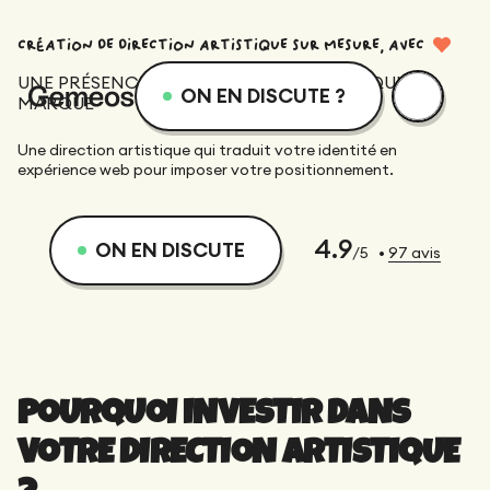
CRÉATION DE DIRECTION ARTISTIQUE SUR MESURE, AVEC
UNE PRÉSENCE WEB POUR UNE MARQUE QUI
ON EN DISCUTE ?
MARQUE
menu
Services
Ressources
Une direction artistique qui traduit votre identité en
expérience web pour imposer votre positionnement.
Services
Design
Academie
4.9
ON EN DISCUTE
/5
•
97
avis
Logotype
Réalisations
Webflow
Blog
Branding
Intégration
Équipe dévouée
SEO/GEO
Qui sommes-nous ?
POURQUOI INVESTIR DANS
Direction Artistique
Migration
VOTRE DIRECTION ARTISTIQUE
Accompagnement SEO/GEO
Web Design
Ressources
CRO/Growth
?