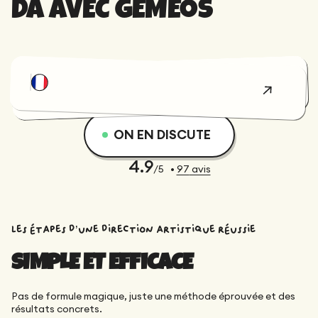
DA AVEC GEMEOS
"Ma selle a dix-
neuf
paramètres
Charline
réglables.
ON EN DISCUTE
DOMME
Quand j'ai
Fondatrice @Aleria
expliqué ça au
4.9
/5
•
97
avis
premier
rendez-vous,
j'ai vu les
regards se
figer.
Ils sont
Les étapes d’une direction artistique réussie
revenus deux
semaines plus
SIMPLE ET EFFICACE
tard avec un
configurateur
qui rendait la
Pas de formule magique, juste une méthode éprouvée et des
chose
résultats concrets.