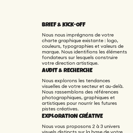
évidente.
Aujourd'hui
les cavalières
comprennent
en trente
BRIEF & KICK-OFF
secondes ce
que je mettais
Nous nous imprégnons de votre
un quart
charte graphique existante : logo,
d'heure à
couleurs, typographies et valeurs de
raconter."
marque. Nous identifions les éléments
fondateurs sur lesquels construire
votre direction artistique.
AUDIT & RECHERCHE
Nous explorons les tendances
visuelles de votre secteur et au-delà.
Nous rassemblons des références
photographiques, graphiques et
artistiques pour nourrir les futures
pistes créatives.
EXPLORATION CRÉATIVE
Nous vous proposons 2 à 3 univers
visuels distincts sur la base de votre