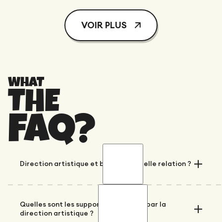
VOIR PLUS
WHAT
THE
FAQ?
Direction artistique et branding : quelle relation ?
La direction artistique est le bras exécutif du
branding. Le branding définit ce que la
Quelles sont les supports concernés par la
direction artistique ?
marque veut projeter : son positionnement,