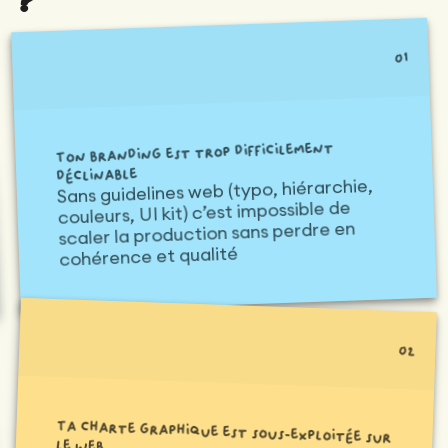
Maintenance
Audit technique
Product Design
Tracking
01
Maintenance
Affiliation
Audit sémantique
Landing Page
A/B Tests
Audit concurrentiel
Ton branding est trop difficilement
Reporting
déclinable
Sans guidelines web (typo, hiérarchie,
GEO
couleurs, UI kit) c’est impossible de
Audit
scaler la production sans perdre en
Netlinking
cohérence et qualité
Landing Page
02
Ta charte graphique est sous-exploitée sur
le web