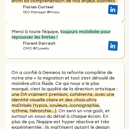
enfin sa compréhension de nos enjeux business."
Florian Corteel
SEO Manager @Finary
Merci à toute l'équipe,
toujours mobilisée pour
repousser les limites !
Florent Darrault
CMO @Cureety
On a confié à Gemeos la refonte complète de
notre site + la migration et tout s'est déroulé de
manière ultra fluide. Ce qui nous a le plus
marqué, c'est la qualité de la direction artistique :
une DA vraiment premium, cohérente, avec une
identité visuelle claire et des choix ultra
maîtrisés (typos, couleurs, iconographie,
rythme, hiérarchie…).
On sent un vrai goût, et
surtout un souci du détail à chaque écran. En
plus de ça, l'équipe est hyper réactive et très
expérimentée : ils maîtrisent autant le design