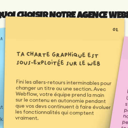
UOI CHOISIR NOTRE AGENCE WEB
02
01
Ta charte graphique est
sous-exploitée sur le web
Fini les allers-retours interminables pour
changer un titre ou une section. Avec
Webflow, votre équipe prend la main
sur le contenu en autonomie pendant
que vos devs continuent à faire évoluer
les fonctionnalités qui comptent
r
st
vraiment.
ck
pa