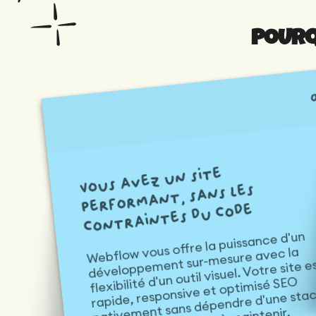
POURQ
Vous avez un site
performant, sans les
contraintes du code
Webflow vous offre la puissance d'un
développement sur-mesure avec la
flexibilité d'un outil visuel. Votre site e
rapide, responsive et optimisé SEO
nativement sans dépendre d'une sta