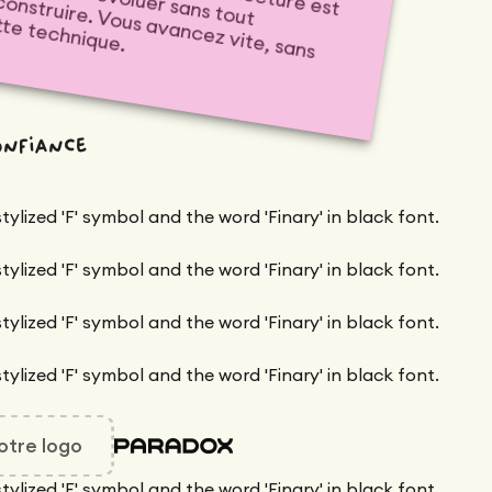
te technique.
onfiance
otre logo