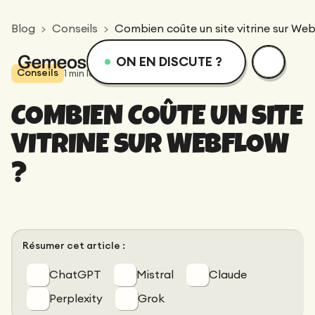
Blog
Conseils
Combien coûte un site vitrine sur Web
ON EN DISCUTE ?
Conseils
1
min lecture
37
vues
menu
Services
Ressources
COMBIEN COÛTE UN SITE
Services
Design
Academie
VITRINE SUR WEBFLOW
?
Logotype
Réalisations
Webflow
Blog
Branding
Intégration
Équipe dévouée
SEO/GEO
Qui sommes-nous ?
Résumer cet article :
Direction Artistique
ChatGPT
Mistral
Claude
Migration
Accompagnement SEO/GEO
Perplexity
Grok
Web Design
Ressources
CRO/Growth