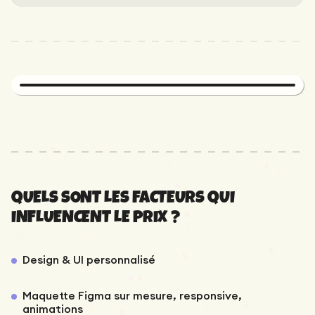
Maintenance
Audit technique
Product Design
Tracking
Maintenance
Affiliation
Audit sémantique
Landing Page
A/B Tests
Audit concurrentiel
Reporting
GEO
Audit
Netlinking
Landing Page
QUELS SONT LES FACTEURS QUI
INFLUENCENT LE PRIX ?
Design & UI personnalisé
Maquette Figma sur mesure, responsive,
animations