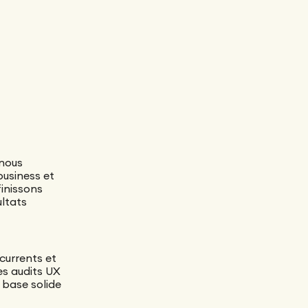
nous
business et
finissons
ultats
currents et
des audits UX
 base solide