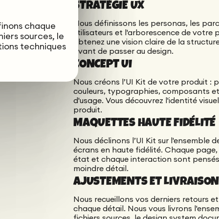
STRATÉGIE UX
tail.
Nous définissons les personas, les par
ffinons chaque
utilisateurs et l'arborescence de votre 
hiers sources, le
obtenez une vision claire de la structure
tions techniques
avant de passer au design.
CONCEPT UI
Nous créons l’UI Kit de votre produit : 
couleurs, typographies, composants et
d'usage. Vous découvrez l'identité visue
produit.
MAQUETTES HAUTE FIDÉLITÉ
Nous déclinons l’UI Kit sur l'ensemble d
écrans en haute fidélité. Chaque page
état et chaque interaction sont pensés
moindre détail.
AJUSTEMENTS ET LIVRAISO
Nous recueillons vos derniers retours et
chaque détail. Nous vous livrons l'ense
fichiers sources, le design system docu