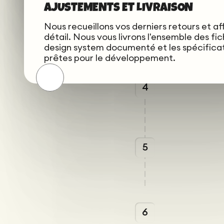
AJUSTEMENTS ET LIVRAISON
interaction sont pensés dans le moindre dé
Nous recueillons vos derniers retours et a
3
détail. Nous vous livrons l'ensemble des fic
design system documenté et les spécifica
prêtes pour le développement.
4
5
6