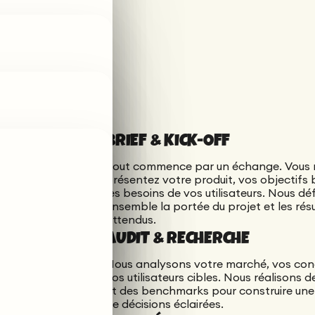
s présentez
 besoins de vos
portée du projet
ents et vos
BRIEF & KICK-OFF
rviews, des
ire une base
Tout commence par un échange. Vous 
présentez votre produit, vos objectifs 
utilisateurs et
les besoins de vos utilisateurs. Nous dé
nez une vision
ensemble la portée du projet et les rés
 passer au
attendus.
AUDIT & RECHERCHE
ette de couleurs,
ge. Vous
Nous analysons votre marché, vos con
it.
vos utilisateurs cibles. Nous réalisons 
et des benchmarks pour construire une
os écrans en
de décisions éclairées.
 et chaque