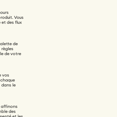
cours
produit. Vous
 et des flux
palette de
 règles
lle de votre
e vos
, chaque
 dans le
N
 affinons
mble des
menté et les