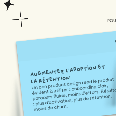
POU
Augmentez l’adoption et
la rétention
Un bon product design rend le produit
évident à utiliser : onboarding clair,
parcours fluide, moins d’effort. Résult
: plus d’activation, plus de rétention,
moins de churn.