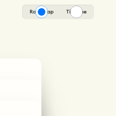
Roadmap
Timeline