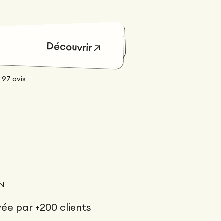
Découvrir
Découvrir
Découvrir
Découvrir
Découvrir
Découvrir
•
97
avis
ON
ée par +200 clients