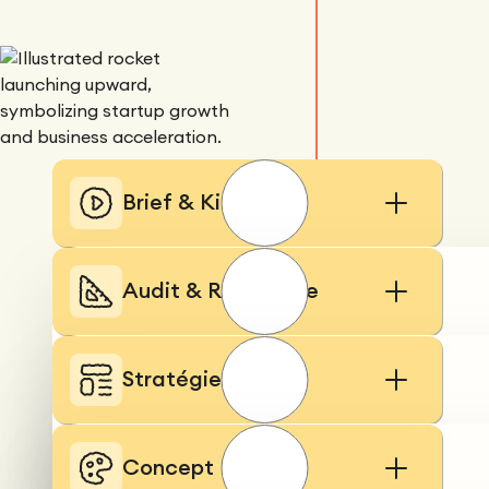
qui rendait la
chose
évidente.
Aujourd'hui les
cavalières
comprennent
en trente
secondes ce
Brief & Kick-off
que je mettais
un quart
d'heure à
Audit & Recherche
raconter."
Stratégie UX
Concept UI