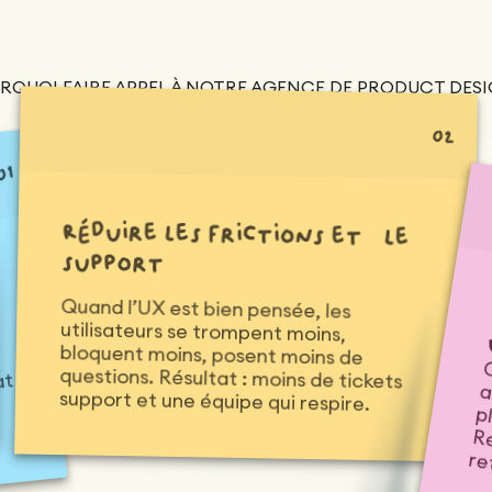
RQUOI FAIRE APPEL À NOTRE AGENCE DE PRODUCT DESI
02
01
Réduire les frictions et le
support
Quand l’UX est bien pensée, les
utilisateurs se trompent moins,
bloquent moins, posent moins de
questions. Résultat : moins de tickets
p
at
support et une équipe qui respire.
re