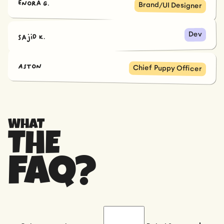
Enora G.
Brand/UI Designer
Dev
Sajid K.
Aston
Chief Puppy Officer
WHAT
THE
FAQ?