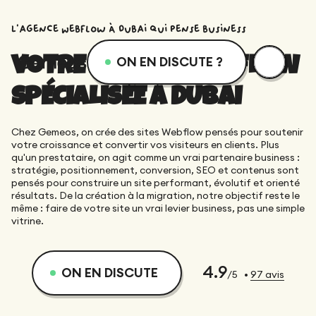
L'agence Webflow à Dubai qui pense business
VOTRE AGENCE WEBFLOW
ON EN DISCUTE ?
SPÉCIALISÉE À DUBAI
menu
Services
Ressources
Chez Gemeos, on crée des sites Webflow pensés pour soutenir
Services
Design
Academie
votre croissance et convertir vos visiteurs en clients. Plus
qu'un prestataire, on agit comme un vrai partenaire business :
stratégie, positionnement, conversion, SEO et contenus sont
Logotype
pensés pour construire un site performant, évolutif et orienté
Réalisations
Webflow
Blog
résultats. De la création à la migration, notre objectif reste le
même : faire de votre site un vrai levier business, pas une simple
Branding
vitrine.
Intégration
Équipe dévouée
SEO/GEO
Qui sommes-nous ?
Direction Artistique
4.9
ON EN DISCUTE
/5
•
97
avis
Migration
Accompagnement SEO/GEO
Web Design
Ressources
CRO/Growth