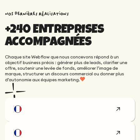
Maintenance
Audit technique
Product Design
NOS dernières réalisations
Tracking
Maintenance
Affiliation
+240 ENTREPRISES
Audit sémantique
Landing Page
A/B Tests
ACCOMPAGNÉES
Audit concurrentiel
Reporting
Chaque site Webflow que nous concevons répond à un
GEO
objectif business précis : générer plus de leads, clarifier une
Audit
offre, soutenir une levée de fonds, améliorer l’image de
marque, structurer un discours commercial ou donner plus
Netlinking
d’autonomie aux équipes marketing.
Landing Page