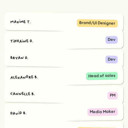
Maxime T.
Brand/UI Designer
Dev
Tiphaine D.
Bryan D.
Dev
Head of sales
Alexandre B.
Cannelle B.
PM
Media Maker
David B.