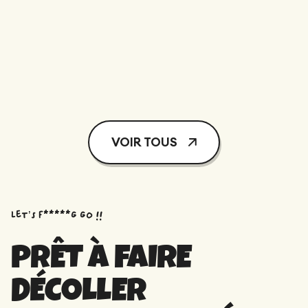
VOIR TOUS
Let’s f*****G GO !!
PRÊT À FAIRE
DÉCOLLER