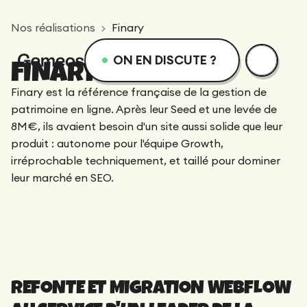
Nos réalisations
Finary
ON EN DISCUTE ?
FINARY × GEMEOS
menu
Services
Ressources
Finary est la référence française de la gestion de
patrimoine en ligne. Après leur Seed et une levée de
8M€, ils avaient besoin d'un site aussi solide que leur
Services
Design
Academie
produit : autonome pour l'équipe Growth,
irréprochable techniquement, et taillé pour dominer
Logotype
leur marché en SEO.
Réalisations
Webflow
Blog
Branding
Intégration
Équipe dévouée
SEO/GEO
Qui sommes-nous ?
Direction Artistique
Migration
REFONTE ET MIGRATION WEBFLOW
Accompagnement SEO/GEO
Web Design
Ressources
CRO/Growth