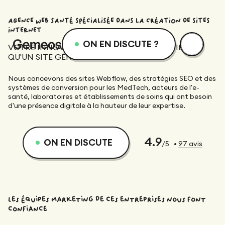
AGENCE WEB SANTÉ SPÉCIALISÉE DANS LA CRÉATION DE SITES
INTERNET
ON EN DISCUTE ?
VOTRE INNOVATION MÉDICALE MÉRITE MIEUX
QU'UN SITE GÉNÉRIQUE.
menu
Services
Ressources
Nous concevons des sites Webflow, des stratégies SEO et des
systèmes de conversion pour les MedTech, acteurs de l'e-
Services
Design
Academie
santé, laboratoires et établissements de soins qui ont besoin
d'une présence digitale à la hauteur de leur expertise.
Logotype
Réalisations
Webflow
Blog
4.9
ON EN DISCUTE
/5
•
97
avis
Branding
Intégration
Équipe dévouée
SEO/GEO
Qui sommes-nous ?
Direction Artistique
Migration
les équipes marketing de ces entreprises nous font
confiance
Accompagnement SEO/GEO
Web Design
Ressources
CRO/Growth