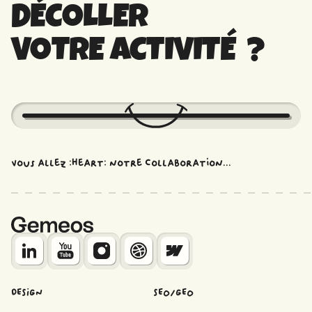
contenus réglementaires.
DÉCOLLER
VOTRE ACTIVITÉ ?
Vous allez :heart: notre collaboration...
DESIGN
SEO/GEO