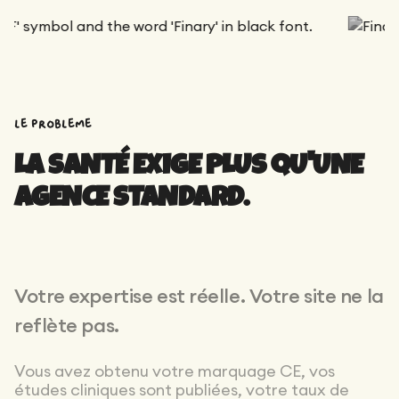
Maintenance
Audit technique
Product Design
Tracking
Maintenance
Affiliation
Audit sémantique
Landing Page
A/B Tests
Audit concurrentiel
le probleme
Reporting
LA SANTÉ EXIGE PLUS QU'UNE
GEO
AGENCE STANDARD.
Audit
Netlinking
Landing Page
Votre expertise est réelle. Votre site ne la
reflète pas.
Vous avez obtenu votre marquage CE, vos
études cliniques sont publiées, votre taux de